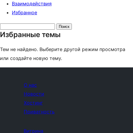
Взаимодействия
Избранное
Поиск
Избранные темы
тем:
Тем не найдено. Выберите другой режим просмотра
или создайте новую тему.
О нас
Новости
Хостинг
Приватность
Витрина