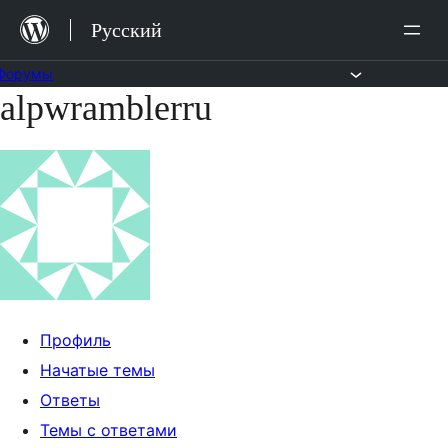
Перейти
Русский
к
содержимому
Форумы
alpwramblerru
Перейти
к
содержимому
Профиль
Начатые темы
Ответы
Темы с ответами