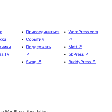
е
Присоединиться
WordPress.com
жка
События
↗
тчики
Поддержать
Matt
↗
ss.TV
↗
bbPress
↗
Swag
↗
BuddyPress
↗
the WordPress Foundation.