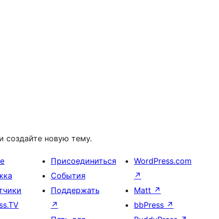
и создайте новую тему.
е
Присоединиться
WordPress.com
жка
События
↗
тчики
Поддержать
Matt
↗
ss.TV
↗
bbPress
↗