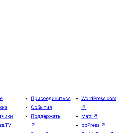
е
Присоединиться
WordPress.com
жка
События
↗
тчики
Поддержать
Matt
↗
ss.TV
↗
bbPress
↗