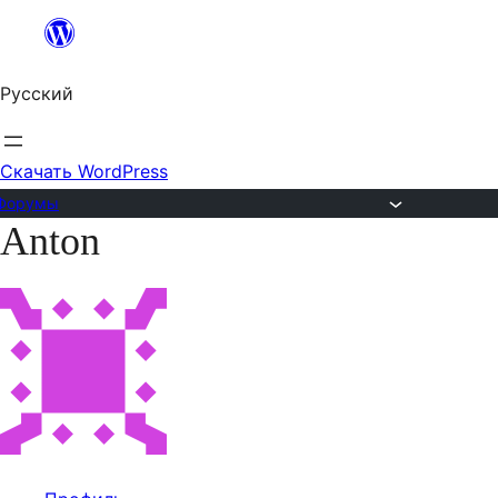
Перейти
к
Русский
содержимому
Скачать WordPress
Форумы
Anton
Перейти
к
содержимому