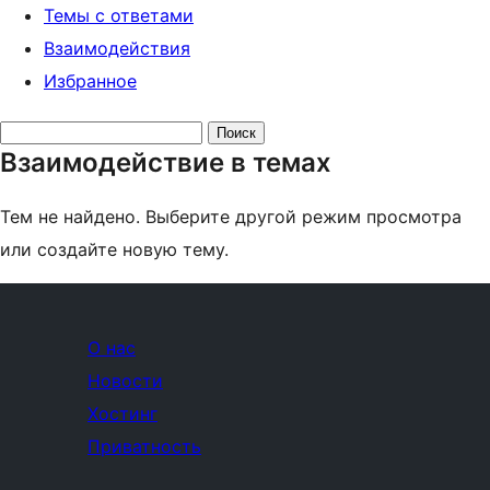
Темы с ответами
Взаимодействия
Избранное
Поиск
Взаимодействие в темах
тем:
Тем не найдено. Выберите другой режим просмотра
или создайте новую тему.
О нас
Новости
Хостинг
Приватность