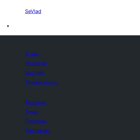
SeVlad
О нас
Новости
Хостинг
Приватность
Витрина
Темы
Плагины
Паттерны