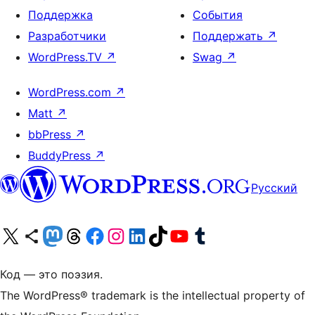
Поддержка
События
Разработчики
Поддержать
↗
WordPress.TV
↗
Swag
↗
WordPress.com
↗
Matt
↗
bbPress
↗
BuddyPress
↗
Русский
Посетите нас в X (ранее Twitter)
Посетите нашу учётную запись в Bluesky
Посетите нашу ленту в Mastodon
Посетите нашу учётную запись в Threads
Посетите нашу страницу на Facebook
Посетите наш Instagram
Посетите нашу страницу в LinkedIn
Посетите нашу учётную запись в TikTok
Посетите наш канал YouTube
Посетите нашу учётную запись в Tumblr
Код — это поэзия.
The WordPress® trademark is the intellectual property of