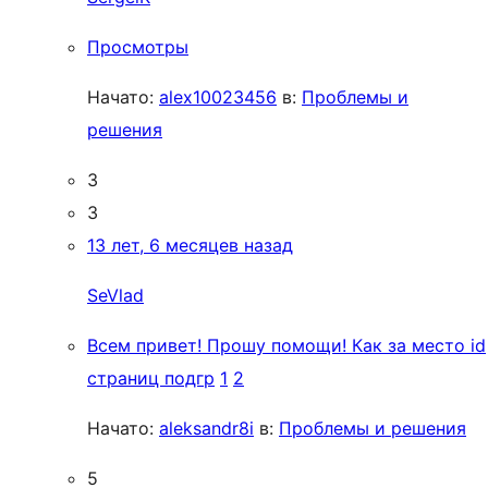
Просмотры
Начато:
alex10023456
в:
Проблемы и
решения
3
3
13 лет, 6 месяцев назад
SeVlad
Всем привет! Прошу помощи! Как за место id
страниц подгр
1
2
Начато:
aleksandr8i
в:
Проблемы и решения
5