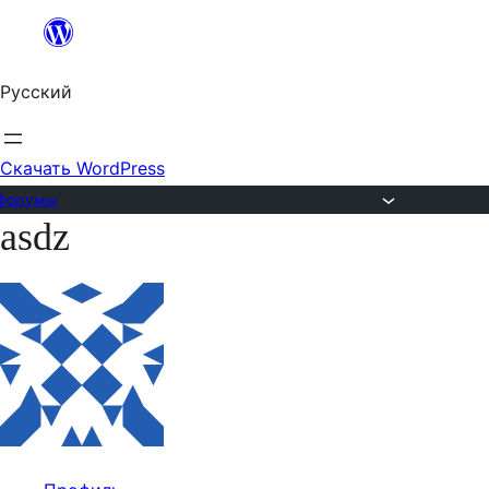
Перейти
к
Русский
содержимому
Скачать WordPress
Форумы
asdz
Перейти
к
содержимому