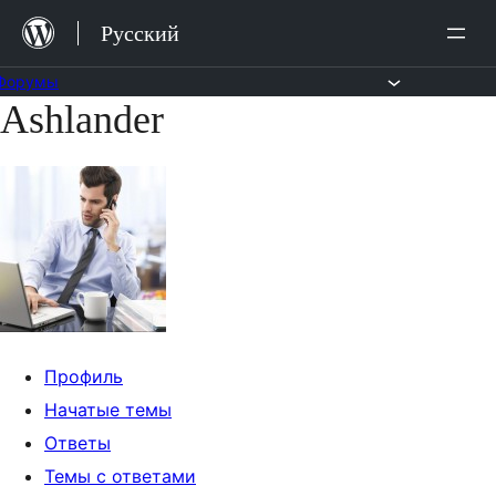
Перейти
Русский
к
содержимому
Форумы
Ashlander
Перейти
к
содержимому
Профиль
Начатые темы
Ответы
Темы с ответами