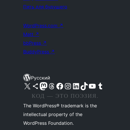
Пять для будущего
WordPress.com
↗
Matt
↗
bbPress
↗
BuddyPress
↗
Русский
Посетите нас в X (ранее Twitter)
Посетите нашу учётную запись в Bluesky
Посетите нашу ленту в Mastodon
Посетите нашу учётную запись в Threads
Посетите нашу страницу на Facebook
Посетите наш Instagram
Посетите нашу страницу в LinkedIn
Посетите нашу учётную запись в TikTok
Посетите наш канал YouTube
Посетите нашу учётную запись в Tumblr
КОД — ЭТО ПОЭЗИЯ.
The WordPress® trademark is the
intellectual property of the
WordPress Foundation.