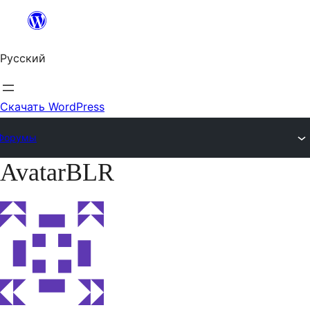
Перейти
к
Русский
содержимому
Скачать WordPress
Форумы
AvatarBLR
Перейти
к
содержимому