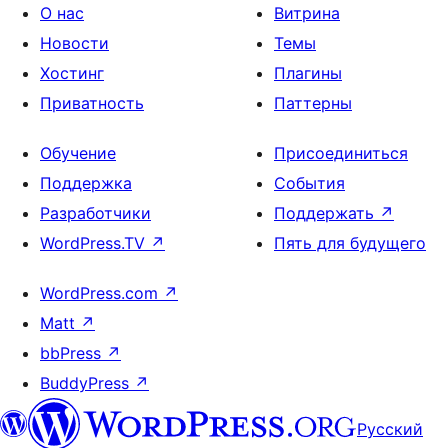
О нас
Витрина
Новости
Темы
Хостинг
Плагины
Приватность
Паттерны
Обучение
Присоединиться
Поддержка
События
Разработчики
Поддержать
↗
WordPress.TV
↗
Пять для будущего
WordPress.com
↗
Matt
↗
bbPress
↗
BuddyPress
↗
Русский