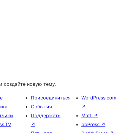
и создайте новую тему.
е
Присоединиться
WordPress.com
жка
События
↗
тчики
Поддержать
Matt
↗
ss.TV
↗
bbPress
↗