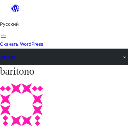
Перейти
к
Русский
содержимому
Скачать WordPress
Форумы
baritono
Перейти
к
содержимому