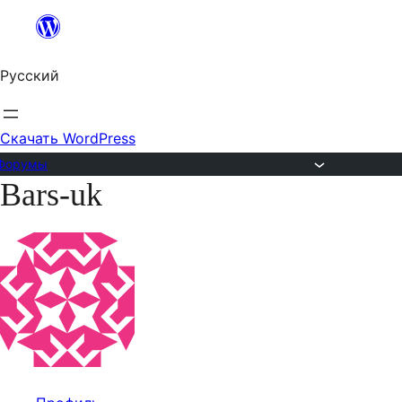
Перейти
к
Русский
содержимому
Скачать WordPress
Форумы
Bars-uk
Перейти
к
содержимому