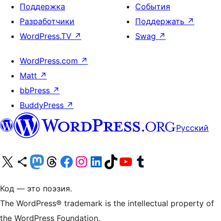
Поддержка
События
Разработчики
Поддержать
↗
WordPress.TV
↗
Swag
↗
WordPress.com
↗
Matt
↗
bbPress
↗
BuddyPress
↗
Русский
Посетите нас в X (ранее Twitter)
Посетите нашу учётную запись в Bluesky
Посетите нашу ленту в Mastodon
Посетите нашу учётную запись в Threads
Посетите нашу страницу на Facebook
Посетите наш Instagram
Посетите нашу страницу в LinkedIn
Посетите нашу учётную запись в TikTok
Посетите наш канал YouTube
Посетите нашу учётную запись в Tumblr
Код — это поэзия.
The WordPress® trademark is the intellectual property of
the WordPress Foundation.