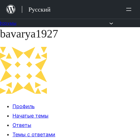
Перейти
Русский
к
содержимому
Форумы
bavarya1927
Перейти
к
содержимому
Профиль
Начатые темы
Ответы
Темы с ответами