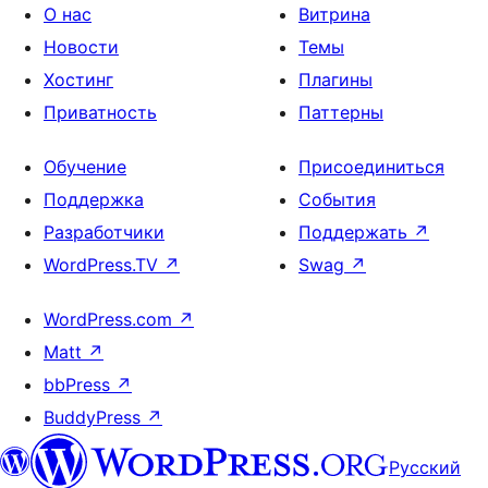
О нас
Витрина
Новости
Темы
Хостинг
Плагины
Приватность
Паттерны
Обучение
Присоединиться
Поддержка
События
Разработчики
Поддержать
↗
WordPress.TV
↗
Swag
↗
WordPress.com
↗
Matt
↗
bbPress
↗
BuddyPress
↗
Русский