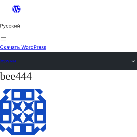
Перейти
к
Русский
содержимому
Скачать WordPress
Форумы
bee444
Перейти
к
содержимому