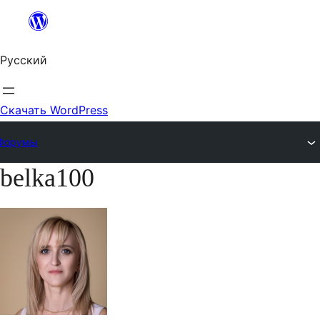
Перейти
к
Русский
содержимому
Скачать WordPress
Форумы
belka100
Перейти
к
содержимому