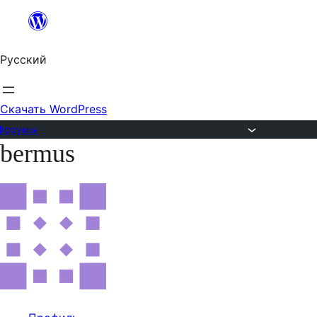
Перейти
к
Русский
содержимому
Скачать WordPress
Форумы
bermus
Перейти
к
содержимому