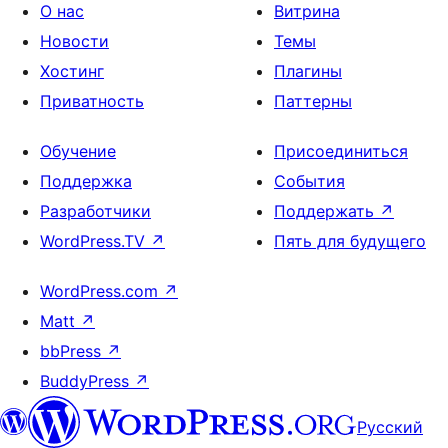
О нас
Витрина
Новости
Темы
Хостинг
Плагины
Приватность
Паттерны
Обучение
Присоединиться
Поддержка
События
Разработчики
Поддержать
↗
WordPress.TV
↗
Пять для будущего
WordPress.com
↗
Matt
↗
bbPress
↗
BuddyPress
↗
Русский