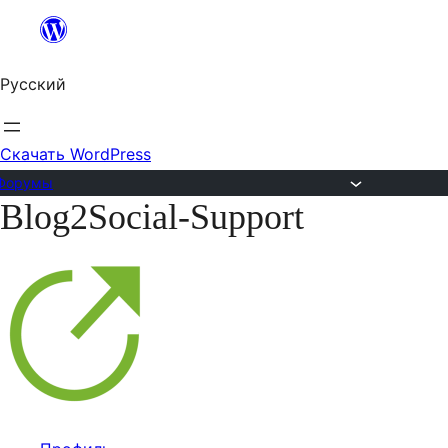
Перейти
к
Русский
содержимому
Скачать WordPress
Форумы
Blog2Social-Support
Перейти
к
содержимому