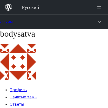
Перейти
Русский
к
содержимому
Форумы
bodysatva
Перейти
к
содержимому
Профиль
Начатые темы
Ответы