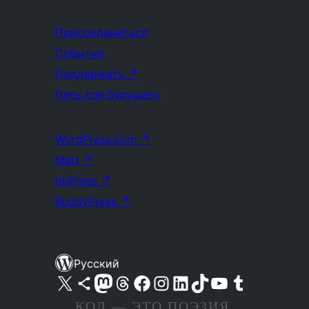
Присоединиться
События
Поддержать
↗
Пять для будущего
WordPress.com
↗
Matt
↗
bbPress
↗
BuddyPress
↗
Русский
Посетите нас в X (ранее Twitter)
Посетите нашу учётную запись в Bluesky
Посетите нашу ленту в Mastodon
Посетите нашу учётную запись в Threads
Посетите нашу страницу на Facebook
Посетите наш Instagram
Посетите нашу страницу в LinkedIn
Посетите нашу учётную запись в TikTok
Посетите наш канал YouTube
Посетите нашу учётную запись в Tumblr
КОД — ЭТО ПОЭЗИЯ.