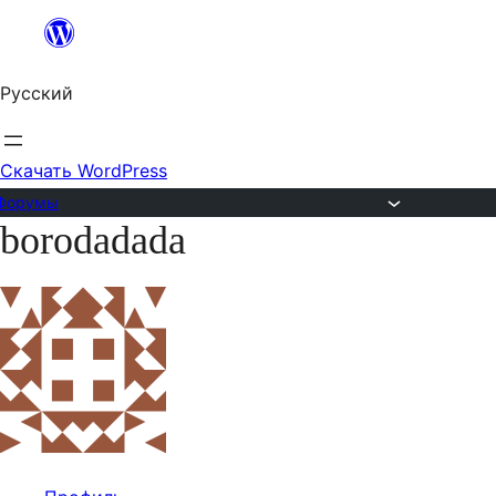
Перейти
к
Русский
содержимому
Скачать WordPress
Форумы
borodadada
Перейти
к
содержимому