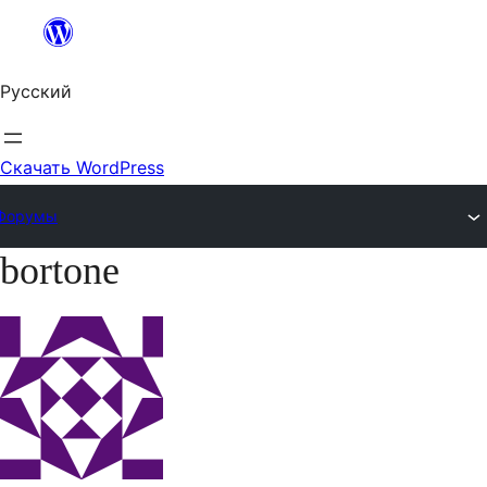
Перейти
к
Русский
содержимому
Скачать WordPress
Форумы
bortone
Перейти
к
содержимому