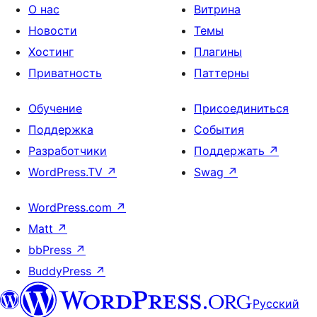
О нас
Витрина
Новости
Темы
Хостинг
Плагины
Приватность
Паттерны
Обучение
Присоединиться
Поддержка
События
Разработчики
Поддержать
↗
WordPress.TV
↗
Swag
↗
WordPress.com
↗
Matt
↗
bbPress
↗
BuddyPress
↗
Русский