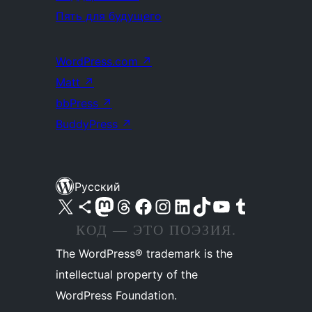
Пять для будущего
WordPress.com
↗
Matt
↗
bbPress
↗
BuddyPress
↗
Русский
Посетите нас в X (ранее Twitter)
Посетите нашу учётную запись в Bluesky
Посетите нашу ленту в Mastodon
Посетите нашу учётную запись в Threads
Посетите нашу страницу на Facebook
Посетите наш Instagram
Посетите нашу страницу в LinkedIn
Посетите нашу учётную запись в TikTok
Посетите наш канал YouTube
Посетите нашу учётную запись в Tumblr
КОД — ЭТО ПОЭЗИЯ.
The WordPress® trademark is the
intellectual property of the
WordPress Foundation.