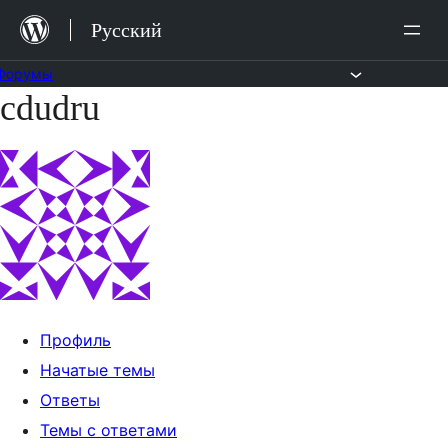
Перейти
Русский
к
содержимому
Форумы
cdudru
Перейти
к
содержимому
Профиль
Начатые темы
Ответы
Темы с ответами