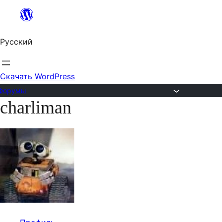
Перейти
к
Русский
содержимому
Скачать WordPress
Форумы
charliman
Перейти
к
содержимому