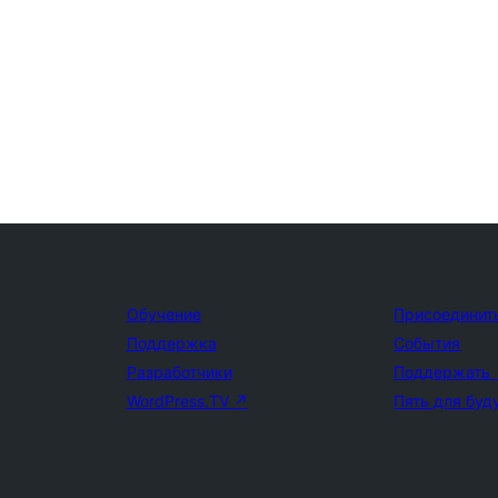
Обучение
Присоединит
Поддержка
События
Разработчики
Поддержать
WordPress.TV
↗
Пять для буд