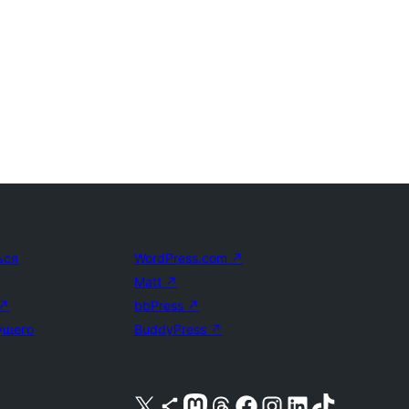
ься
WordPress.com
↗
Matt
↗
↗
bbPress
↗
ущего
BuddyPress
↗
Посетите нас в X (ранее Twitter)
Посетите нашу учётную запись в Bluesky
Посетите нашу ленту в Mastodon
Посетите нашу учётную запись в Threads
Посетите нашу страницу на Facebook
Посетите наш Instagram
Посетите нашу страницу в LinkedIn
Посетите нашу учётную запись в TikTok