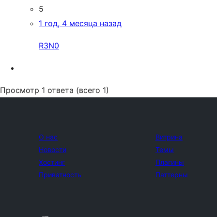
5
1 год, 4 месяца назад
R3N0
Просмотр 1 ответа (всего 1)
О нас
Витрина
Новости
Темы
Хостинг
Плагины
Приватность
Паттерны