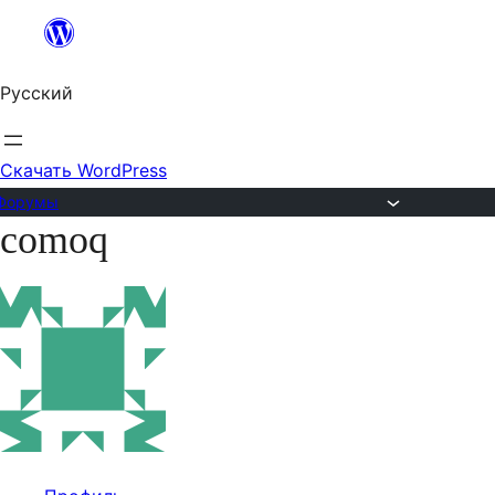
Перейти
к
Русский
содержимому
Скачать WordPress
Форумы
comoq
Перейти
к
содержимому