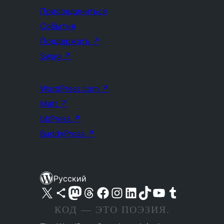
Присоединиться
События
Поддержать
↗
Swag
↗
WordPress.com
↗
Matt
↗
bbPress
↗
BuddyPress
↗
Русский
Посетите нас в X (ранее Twitter)
Посетите нашу учётную запись в Bluesky
Посетите нашу ленту в Mastodon
Посетите нашу учётную запись в Threads
Посетите нашу страницу на Facebook
Посетите наш Instagram
Посетите нашу страницу в LinkedIn
Посетите нашу учётную запись в TikTok
Посетите наш канал YouTube
Посетите нашу учётную запись в Tumblr
КОД — ЭТО ПОЭЗИЯ.