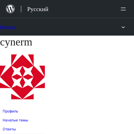
Перейти
Русский
к
содержимому
Форумы
cynerm
Перейти
к
содержимому
Профиль
Начатые темы
Ответы