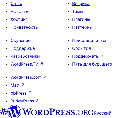
О нас
Витрина
Новости
Темы
Хостинг
Плагины
Приватность
Паттерны
Обучение
Присоединиться
Поддержка
События
Разработчики
Поддержать
↗
WordPress.TV
↗
Пять для будущего
WordPress.com
↗
Matt
↗
bbPress
↗
BuddyPress
↗
Русский