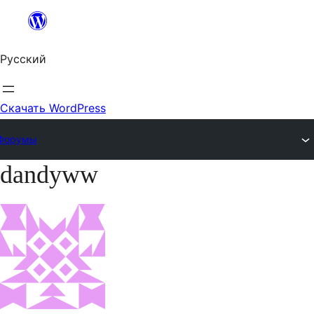
Перейти
к
Русский
содержимому
Скачать WordPress
Форумы
dandyww
Перейти
к
содержимому