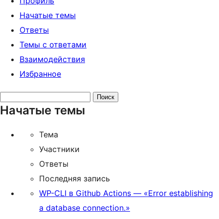
Профиль
Начатые темы
Ответы
Темы с ответами
Взаимодействия
Избранное
Поиск
Начатые темы
тем:
Тема
Участники
Ответы
Последняя запись
WP-CLI в Github Actions — «Error establishing
a database connection.»