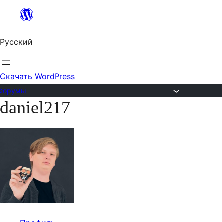
Перейти
к
Русский
содержимому
Скачать WordPress
Форумы
daniel217
Перейти
к
содержимому