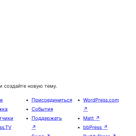
и создайте новую тему.
е
Присоединиться
WordPress.com
жка
События
↗
тчики
Поддержать
Matt
↗
ss.TV
↗
bbPress
↗