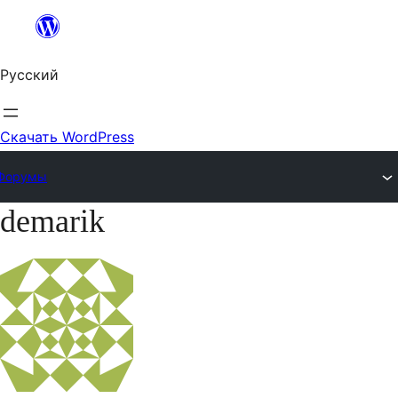
Перейти
к
Русский
содержимому
Скачать WordPress
Форумы
demarik
Перейти
к
содержимому