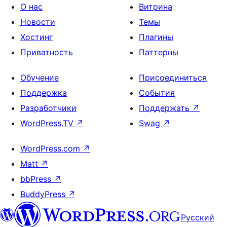
О нас
Витрина
Новости
Темы
Хостинг
Плагины
Приватность
Паттерны
Обучение
Присоединиться
Поддержка
События
Разработчики
Поддержать
↗
WordPress.TV
↗
Swag
↗
WordPress.com
↗
Matt
↗
bbPress
↗
BuddyPress
↗
Русский