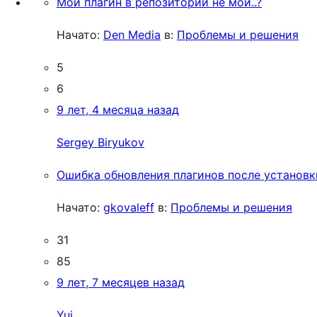
Мой плагин в репозитории не мой..?
Начато:
Den Media
в:
Проблемы и решения
5
6
9 лет, 4 месяца назад
Sergey Biryukov
Ошибка обновления плагинов после установки
Начато:
gkovaleff
в:
Проблемы и решения
31
85
9 лет, 7 месяцев назад
Yui