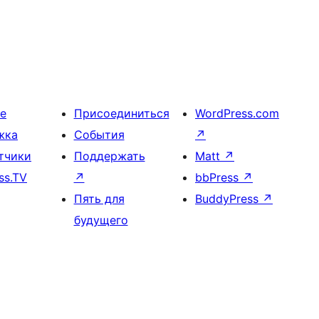
е
Присоединиться
WordPress.com
жка
События
↗
тчики
Поддержать
Matt
↗
ss.TV
↗
bbPress
↗
Пять для
BuddyPress
↗
будущего