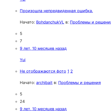
Произошла непредвиденная ошибка.
Начато:
BohdanchukVL
в:
Проблемы и решени
5
7
9 лет, 10 месяцев назад
Yui
Не отображаются фото
1
2
Начато:
archibait
в:
Проблемы и решения
5
24
9 лет, 10 месяцев назад