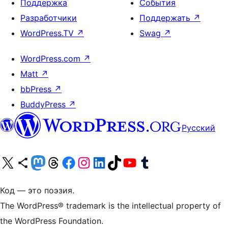
Поддержка
События
Разработчики
Поддержать
↗
WordPress.TV
↗
Swag
↗
WordPress.com
↗
Matt
↗
bbPress
↗
BuddyPress
↗
Русский
Посетите нас в X (ранее Twitter)
Посетите нашу учётную запись в Bluesky
Посетите нашу ленту в Mastodon
Посетите нашу учётную запись в Threads
Посетите нашу страницу на Facebook
Посетите наш Instagram
Посетите нашу страницу в LinkedIn
Посетите нашу учётную запись в TikTok
Посетите наш канал YouTube
Посетите нашу учётную запись в Tumblr
Код — это поэзия.
The WordPress® trademark is the intellectual property of
the WordPress Foundation.