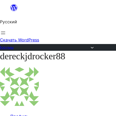
Перейти
к
Русский
содержимому
Скачать WordPress
Форумы
dereckjdrocker88
Перейти
к
содержимому