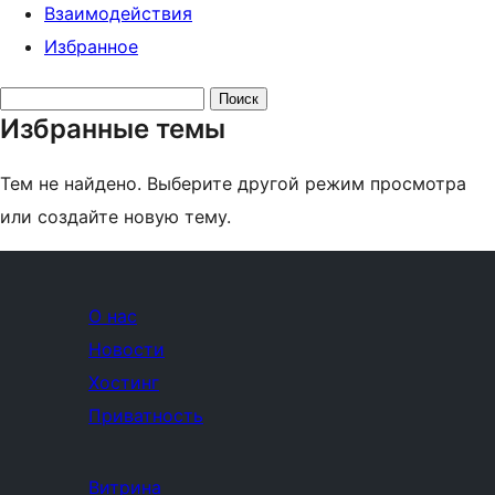
Взаимодействия
Избранное
Поиск
Избранные темы
тем:
Тем не найдено. Выберите другой режим просмотра
или создайте новую тему.
О нас
Новости
Хостинг
Приватность
Витрина