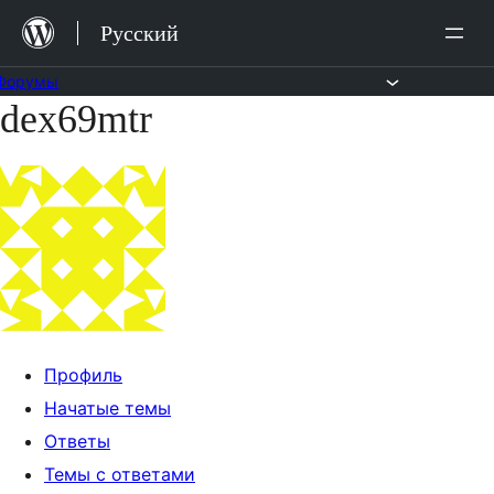
Перейти
Русский
к
содержимому
Форумы
dex69mtr
Перейти
к
содержимому
Профиль
Начатые темы
Ответы
Темы с ответами