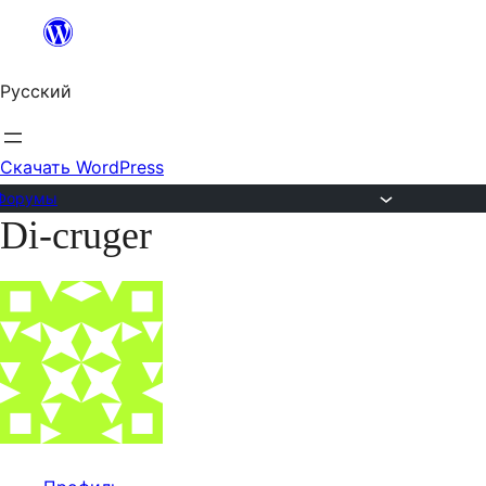
Перейти
к
Русский
содержимому
Скачать WordPress
Форумы
Di-cruger
Перейти
к
содержимому