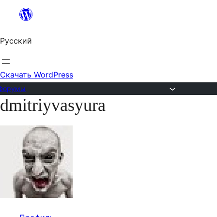
Перейти
к
Русский
содержимому
Скачать WordPress
Форумы
dmitriyvasyura
Перейти
к
содержимому