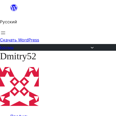
Перейти
к
Русский
содержимому
Скачать WordPress
Форумы
Dmitry52
Перейти
к
содержимому