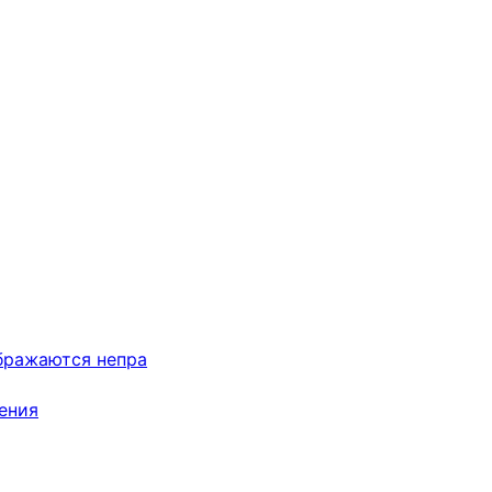
ображаются непра
ения