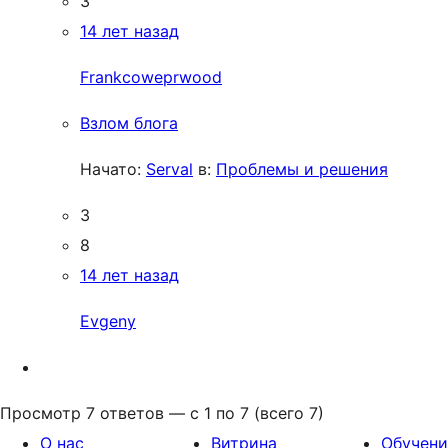
3
14 лет назад
Frankcoweprwood
Взлом блога
Начато:
Serval
в:
Проблемы и решения
3
8
14 лет назад
Evgeny
Просмотр 7 ответов — с 1 по 7 (всего 7)
О нас
Витрина
Обучени