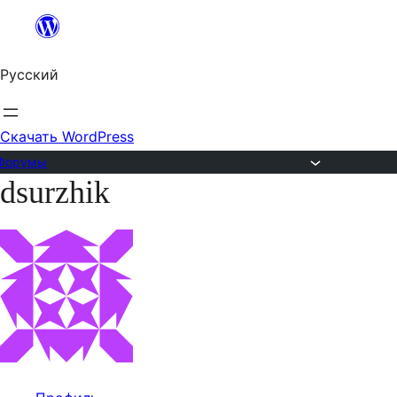
Перейти
к
Русский
содержимому
Скачать WordPress
Форумы
dsurzhik
Перейти
к
содержимому