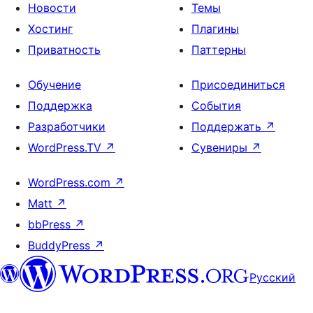
Новости
Темы
Хостинг
Плагины
Приватность
Паттерны
Обучение
Присоединиться
Поддержка
События
Разработчики
Поддержать
↗
WordPress.TV
↗
Сувениры
↗
WordPress.com
↗
Matt
↗
bbPress
↗
BuddyPress
↗
Русский