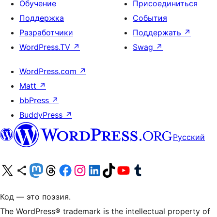
Обучение
Присоединиться
Поддержка
События
Разработчики
Поддержать
↗
WordPress.TV
↗
Swag
↗
WordPress.com
↗
Matt
↗
bbPress
↗
BuddyPress
↗
Русский
Посетите нас в X (ранее Twitter)
Посетите нашу учётную запись в Bluesky
Посетите нашу ленту в Mastodon
Посетите нашу учётную запись в Threads
Посетите нашу страницу на Facebook
Посетите наш Instagram
Посетите нашу страницу в LinkedIn
Посетите нашу учётную запись в TikTok
Посетите наш канал YouTube
Посетите нашу учётную запись в Tumblr
Код — это поэзия.
The WordPress® trademark is the intellectual property of