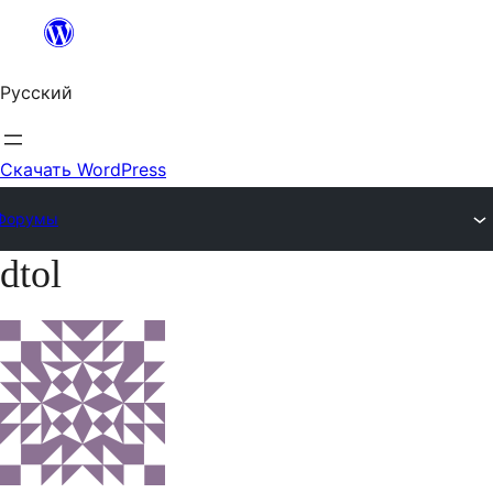
Перейти
к
Русский
содержимому
Скачать WordPress
Форумы
dtol
Перейти
к
содержимому