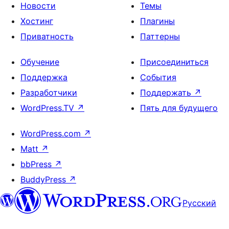
Новости
Темы
Хостинг
Плагины
Приватность
Паттерны
Обучение
Присоединиться
Поддержка
События
Разработчики
Поддержать
↗
WordPress.TV
↗
Пять для будущего
WordPress.com
↗
Matt
↗
bbPress
↗
BuddyPress
↗
Русский