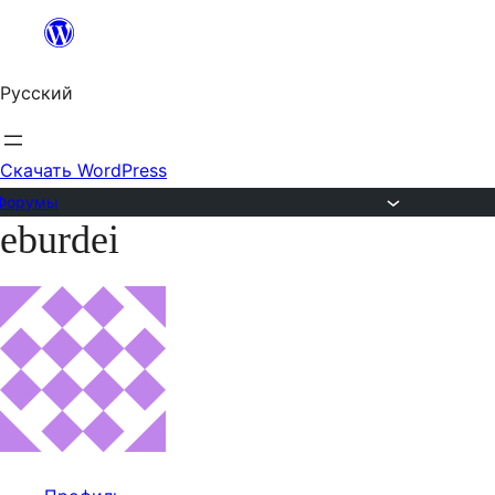
Перейти
к
Русский
содержимому
Скачать WordPress
Форумы
eburdei
Перейти
к
содержимому