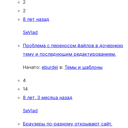
2
2
8 лет назад
SeVlad
Проблема с переносом файлов в дочернюю
тему и последующим редактированием.
Начато:
eburdei
в:
Темы и шаблоны
4
14
8 лет, 3 месяца назад
SeVlad
Браузеры по-разному открывают сайт.