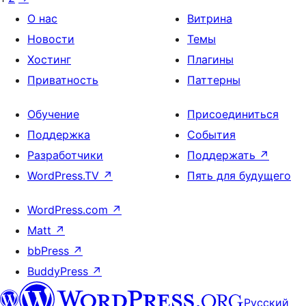
О нас
Витрина
Новости
Темы
Хостинг
Плагины
Приватность
Паттерны
Обучение
Присоединиться
Поддержка
События
Разработчики
Поддержать
↗
WordPress.TV
↗
Пять для будущего
WordPress.com
↗
Matt
↗
bbPress
↗
BuddyPress
↗
Русский