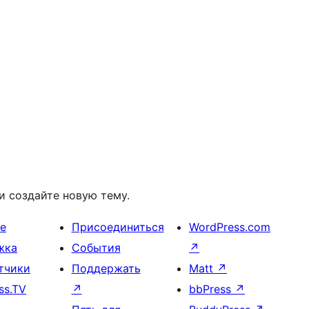
и создайте новую тему.
е
Присоединиться
WordPress.com
жка
События
↗
тчики
Поддержать
Matt
↗
ss.TV
↗
bbPress
↗