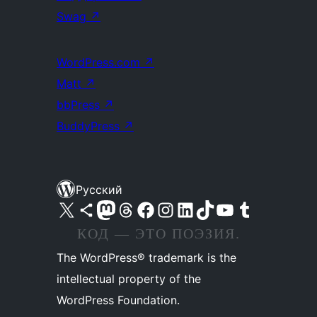
Swag
↗
WordPress.com
↗
Matt
↗
bbPress
↗
BuddyPress
↗
Русский
Посетите нас в X (ранее Twitter)
Посетите нашу учётную запись в Bluesky
Посетите нашу ленту в Mastodon
Посетите нашу учётную запись в Threads
Посетите нашу страницу на Facebook
Посетите наш Instagram
Посетите нашу страницу в LinkedIn
Посетите нашу учётную запись в TikTok
Посетите наш канал YouTube
Посетите нашу учётную запись в Tumblr
КОД — ЭТО ПОЭЗИЯ.
The WordPress® trademark is the
intellectual property of the
WordPress Foundation.