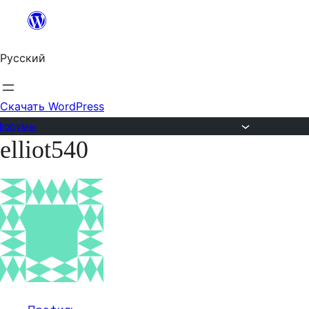
Перейти
к
Русский
содержимому
Скачать WordPress
Форумы
elliot540
Перейти
к
содержимому