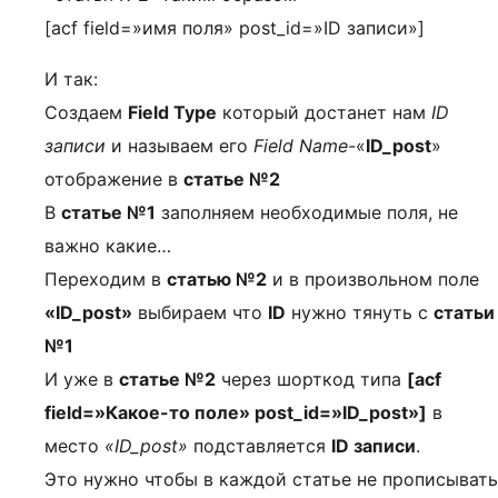
[acf field=»имя поля» post_id=»ID записи»]
И так:
Создаем
Field Type
который достанет нам
ID
записи
и называем его
Field Name-
«
ID_post
»
отображение в
статье №2
В
статье №1
заполняем необходимые поля, не
важно какие…
Переходим в
статью №2
и в произвольном поле
«ID_post»
выбираем что
ID
нужно тянуть с
статьи
№1
И уже в
статье №2
через шорткод типа
[acf
field=»Какое-то поле» post_id=»ID_post»]
в
место
«ID_post»
подставляется
ID записи
.
Это нужно чтобы в каждой статье не прописывать