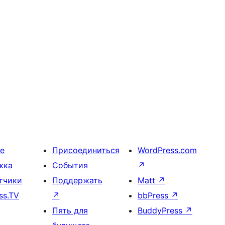
е
Присоединиться
WordPress.com
жка
События
↗
тчики
Поддержать
Matt
↗
ss.TV
↗
bbPress
↗
Пять для
BuddyPress
↗