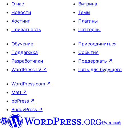
О нас
Витрина
Новости
Темы
Хостинг
Плагины
Приватность
Паттерны
Обучение
Присоединиться
Поддержка
События
Разработчики
Поддержать
↗
WordPress.TV
↗
Пять для будущего
WordPress.com
↗
Matt
↗
bbPress
↗
BuddyPress
↗
Русский