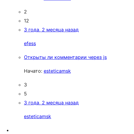
2
12
3 года, 2 месяца назад
efess
Открыты ли комментарии через js
Начато:
esteticamsk
3
5
3 года, 2 месяца назад
esteticamsk