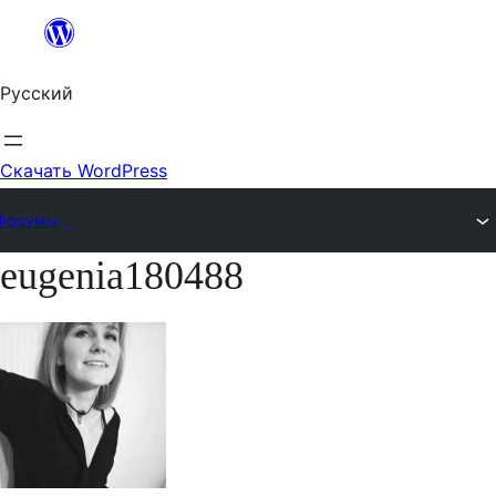
Перейти
к
Русский
содержимому
Скачать WordPress
Форумы
eugenia180488
Перейти
к
содержимому