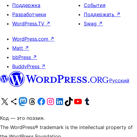
Поддержка
События
Разработчики
Поддержать
↗
WordPress.TV
↗
Swag
↗
WordPress.com
↗
Matt
↗
bbPress
↗
BuddyPress
↗
Русский
Посетите нас в X (ранее Twitter)
Посетите нашу учётную запись в Bluesky
Посетите нашу ленту в Mastodon
Посетите нашу учётную запись в Threads
Посетите нашу страницу на Facebook
Посетите наш Instagram
Посетите нашу страницу в LinkedIn
Посетите нашу учётную запись в TikTok
Посетите наш канал YouTube
Посетите нашу учётную запись в Tumblr
Код — это поэзия.
The WordPress® trademark is the intellectual property of
the WordPress Foundation.