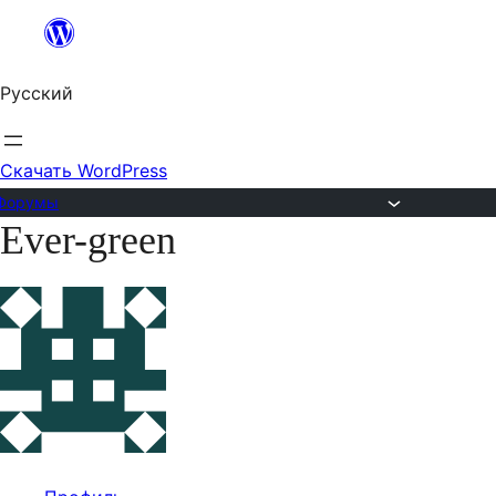
Перейти
к
Русский
содержимому
Скачать WordPress
Форумы
Ever-green
Перейти
к
содержимому