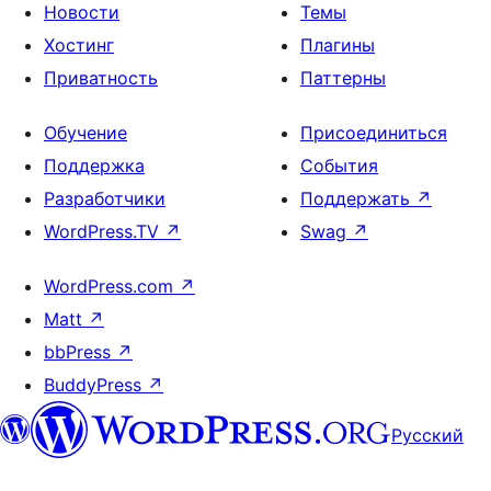
Новости
Темы
Хостинг
Плагины
Приватность
Паттерны
Обучение
Присоединиться
Поддержка
События
Разработчики
Поддержать
↗
WordPress.TV
↗
Swag
↗
WordPress.com
↗
Matt
↗
bbPress
↗
BuddyPress
↗
Русский